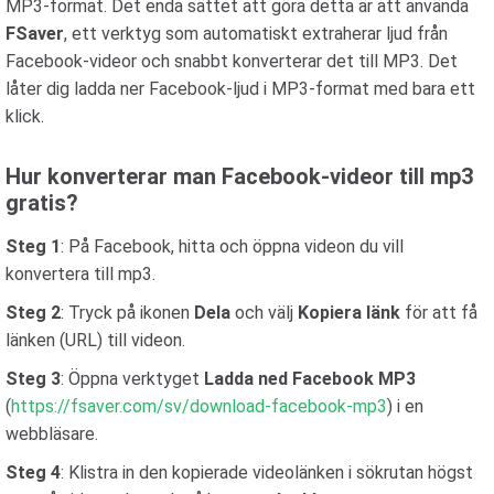
MP3-format. Det enda sättet att göra detta är att använda
FSaver
, ett verktyg som automatiskt extraherar ljud från
Facebook-videor och snabbt konverterar det till MP3. Det
låter dig ladda ner Facebook-ljud i MP3-format med bara ett
klick.
Hur konverterar man Facebook-videor till mp3
gratis?
Steg 1
: På Facebook, hitta och öppna videon du vill
konvertera till mp3.
Steg 2
: Tryck på ikonen
Dela
och välj
Kopiera länk
för att få
länken (URL) till videon.
Steg 3
: Öppna verktyget
Ladda ned Facebook MP3
(
https://fsaver.com/sv/download-facebook-mp3
) i en
webbläsare.
Steg 4
: Klistra in den kopierade videolänken i sökrutan högst