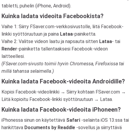
tabletti, puhelin (iPhone, Android).
Kuinka ladata videoita Facebookista?
Vaihe 1: Siirry FSaver.com-verkkosivustolle, liitä Facebook-
linkki syöttöruutuun ja paina
Lataa
-painiketta.
Vaihe 2: Valitse videon laatu ja napsauta sitten
Lataa
- tai
Render
-painiketta tallentaaksesi Facebook-videon
laitteellesi.
(FSaver.com-sivusto toimii hyvin Chromessa, Firefoxissa tai
millä tahansa selaimella.)
Kuinka ladata Facebook-videoita Androidille?
Kopioi Facebook-videolinkki → Siirry kohtaan FSaver.com →
Liitä kopioitu Facebook-linkki syöttöruutuun → Lataa.
Kuinka ladata Facebook-videoita iPhoneen?
iPhonessa sinun on käytettävä
Safari
-selainta iOS 13:ssa tai
hankittava
Documents by Readdle
-sovellus ja siirryttävä