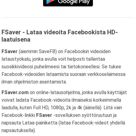
FSaver - Lataa videoita Facebookista HD-
laatuisena
FSaver
(aiemmin SaveFB) on Facebookin videoiden
lataustyökalu, jonka avulla voit helposti tallentaa
suosikkivideosi puhelimeesi tai tietokoneellesi. Se tukee
Facebook-videoiden lataamista suoraan verkkoselaimessa
ilman ohjelmiston asentamista.
FSaver.com
on online-latausohjelma, jonka avulla käyttäjät
voivat ladata Facebook-videoita ilmaiseksi korkeimmalla
laadulla, kuten Full HD, 1080p, 2k ja 4k (äänellä). Liitä vain
Facebook-linkki
FSaver
-sovelluksen syöttöruutuun ja
napsauta Lataa-painiketta (lataa Facebook-videot yhdellä
napsautuksella).