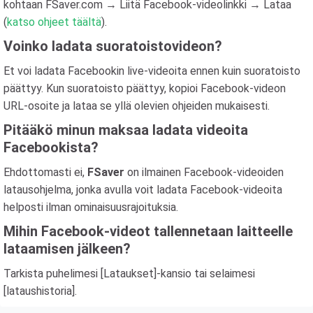
kohtaan FSaver.com → Liitä Facebook-videolinkki → Lataa
(
katso ohjeet täältä
).
Voinko ladata suoratoistovideon?
Et voi ladata Facebookin live-videoita ennen kuin suoratoisto
päättyy. Kun suoratoisto päättyy, kopioi Facebook-videon
URL-osoite ja lataa se yllä olevien ohjeiden mukaisesti.
Pitääkö minun maksaa ladata videoita
Facebookista?
Ehdottomasti ei,
FSaver
on ilmainen Facebook-videoiden
latausohjelma, jonka avulla voit ladata Facebook-videoita
helposti ilman ominaisuusrajoituksia.
Mihin Facebook-videot tallennetaan laitteelle
lataamisen jälkeen?
Tarkista puhelimesi [Lataukset]-kansio tai selaimesi
[lataushistoria].