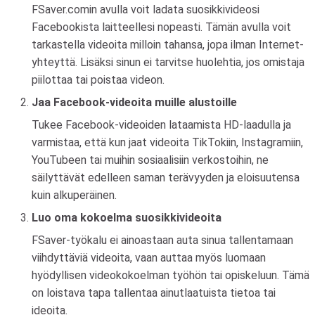
FSaver.comin avulla voit ladata suosikkivideosi
Facebookista laitteellesi nopeasti. Tämän avulla voit
tarkastella videoita milloin tahansa, jopa ilman Internet-
yhteyttä. Lisäksi sinun ei tarvitse huolehtia, jos omistaja
piilottaa tai poistaa videon.
Jaa Facebook-videoita muille alustoille
Tukee Facebook-videoiden lataamista HD-laadulla ja
varmistaa, että kun jaat videoita TikTokiin, Instagramiin,
YouTubeen tai muihin sosiaalisiin verkostoihin, ne
säilyttävät edelleen saman terävyyden ja eloisuutensa
kuin alkuperäinen.
Luo oma kokoelma suosikkivideoita
FSaver-työkalu ei ainoastaan ​​auta sinua tallentamaan
viihdyttäviä videoita, vaan auttaa myös luomaan
hyödyllisen videokokoelman työhön tai opiskeluun. Tämä
on loistava tapa tallentaa ainutlaatuista tietoa tai
ideoita.