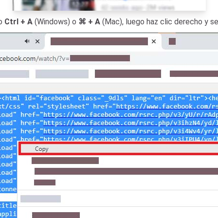
do
Ctrl + A
(Windows) o
⌘ + A
(Mac), luego haz clic derecho y se